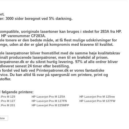
rt.
er:
3000 sider beregnet ved 5% dækning.
ompatible, uoriginale lasertoner kan bruges i stedet for 283A fra HP.
il HP varenummer CF283A.
le tonere er den bedste måde, at få flest mulige udskrivninger for
enge, uden at der er gået på kompromis med kravene til kvalitet.
le laserpatroner bliver fremstillet med de samme høje kvalitetskrav
nalt producerede laserpatroner, men til en brøkdel af prisen.
erpatroner.dk er du sikret hurtig levering. 97% af alle ordrer bliver
leveret senest 24 timer efter bestilling.
 fordel ved køb ved Printerpatroner.dk er vores fantastiske
vice. Du kan altid få svar på spørgsmål om printere, print og
toffer.
l følgende printere:
t Pro M 125
HP Laserjet Pro M 125A
HP Laserjet Pro M 125nw
t Pro M 127
HP Laserjet Pro M 127FN
HP Laserjet Pro M 127FW
t Pro M 201
HP Laserjet Pro M 225MFP
liste