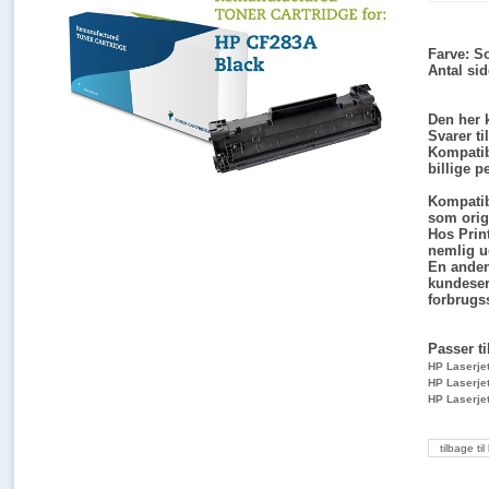
Farve:
So
Antal sid
Den her k
Svarer t
Kompatib
billige p
Kompatib
som origi
Hos Print
nemlig ud
En anden
kundeser
forbrugss
Passer ti
HP Laserje
HP Laserje
HP Laserje
tilbage til 