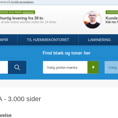
SENDER DIN PAKKE
MANDAG
KUNDES
hurtig levering fra 39 kr.
Kunde
af alle ordrer sendes inden for 24 timer
Klik her 
APIR
TIL HJEMMEKONTORET
LAMINERING
Find blæk og toner her
A - 3.000 sider
velse