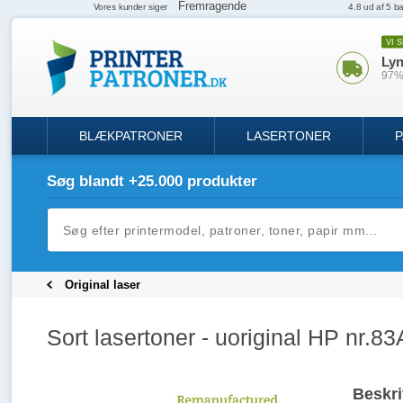
VI 
Lyn
97% 
BLÆKPATRONER
LASERTONER
P
Søg blandt +25.000 produkter
Original laser
Sort lasertoner - uoriginal HP nr.83
Beskri