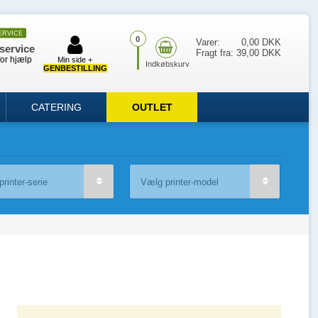
ERVICE
0
Varer:
0,00 DKK
service
Fragt fra:
39,00 DKK
for hjælp
Min side +
GENBESTILLING
CATERING
OUTLET