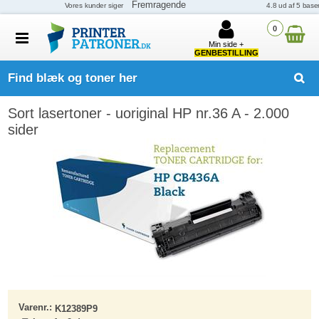
0
Min side +
GENBESTILLING
Find blæk og toner her
Sort lasertoner - uoriginal HP nr.36 A - 2.000
sider
Varenr.:
K12389P9