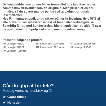
De kompatible lasertonere bliver fremstillet hos fabrikker under
samme krav til kvalitet som de originale. Men prisen er en del
mindre, så du sparer mange penge ved at vælge uoriginale
laserpatroner.
Hos Printerpatroner.dk er du sikker på hurtig levering. Hele 97% af
alle ordrer bliver udleveret senest 24 timer efter ordreafgivelse.
Samtidig får du god kundeservice, blandt andet kan du altid få svar
på spørgsmål, og hjælp ved spørgsmål om udskrivning.
Passer til følgende printere:
HP Laserjet M1120
HP Laserjet M1120 serie
HP Laserjet M1220 MFP
HP Laserjet M1522
HP Laserjet M1522 serie
HP Laserjet P1500
HP Laserjet P1505N
Går du glip af fordele?
Modtag vores nyhedsbrev og få...
Gode tilbud
Nyheder