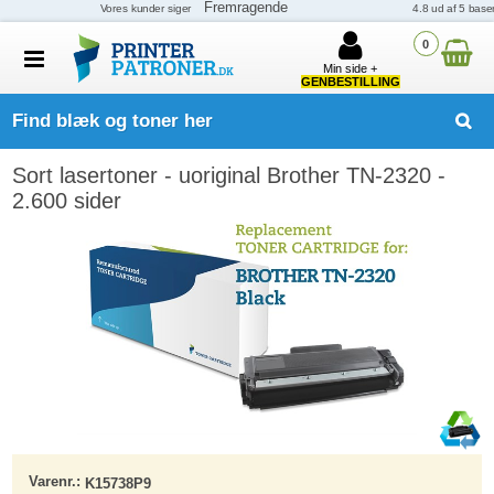
0
Min side +
GENBESTILLING
Find blæk og toner her
Sort lasertoner - uoriginal Brother TN-2320 -
2.600 sider
Varenr.:
K15738P9