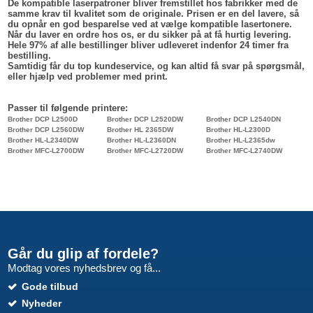
De kompatible laserpatroner bliver fremstillet hos fabrikker med de
samme krav til kvalitet som de originale. Prisen er en del lavere, så
du opnår en god besparelse ved at vælge kompatible lasertonere.
Når du laver en ordre hos os, er du sikker på at få hurtig levering.
Hele 97% af alle bestillinger bliver udleveret indenfor 24 timer fra
bestilling.
Samtidig får du top kundeservice, og kan altid få svar på spørgsmål,
eller hjælp ved problemer med print.
Passer til følgende printere:
Brother DCP L2500D
Brother DCP L2520DW
Brother DCP L2540DN
Brother DCP L2560DW
Brother HL 2365DW
Brother HL-L2300D
Brother HL-L2340DW
Brother HL-L2360DN
Brother HL-L2365dw
Brother MFC-L2700DW
Brother MFC-L2720DW
Brother MFC-L2740DW
Går du glip af fordele?
Modtag vores nyhedsbrev og få...
Gode tilbud
Nyheder