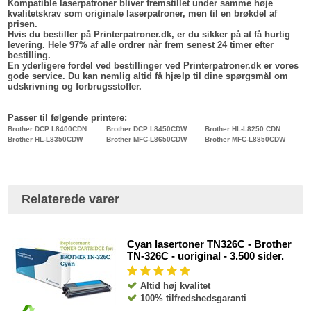
Kompatible laserpatroner bliver fremstillet under samme høje
kvalitetskrav som originale laserpatroner, men til en brøkdel af
prisen.
Hvis du bestiller på Printerpatroner.dk, er du sikker på at få hurtig
levering. Hele 97% af alle ordrer når frem senest 24 timer efter
bestilling.
En yderligere fordel ved bestillinger ved Printerpatroner.dk er vores
gode service. Du kan nemlig altid få hjælp til dine spørgsmål om
udskrivning og forbrugsstoffer.
Passer til følgende printere:
Brother DCP L8400CDN
Brother DCP L8450CDW
Brother HL-L8250 CDN
Brother HL-L8350CDW
Brother MFC-L8650CDW
Brother MFC-L8850CDW
Relaterede varer
Cyan lasertoner TN326C - Brother
TN-326C - uoriginal - 3.500 sider.
Altid høj kvalitet
100% tilfredshedsgaranti