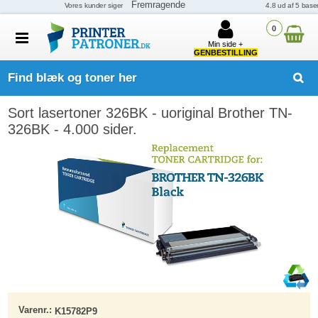
0
Min side +
GENBESTILLING
Find blæk og toner her
Sort lasertoner 326BK - uoriginal Brother TN-
326BK - 4.000 sider.
Varenr.:
K15782P9