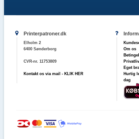
Printerpatroner.dk
Inform
Elholm 2
Kundese
6400 Sønderborg
Om os
Betinge
CVR-nr. 11753809
Privatli
Eget br
Kontakt os via mail - KLIK HER
Hurtig 
dag