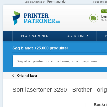
VI 
Lyn
97% 
BLÆKPATRONER
LASERTONER
P
Søg blandt +25.000 produkter
Original laser
Sort lasertoner 3230 - Brother - orig
Beskri