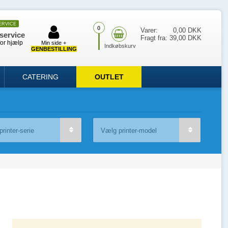
ERVICE
0
Varer:
0,00 DKK
service
Fragt fra:
39,00 DKK
for hjælp
Min side +
GENBESTILLING
CATERING
OUTLET