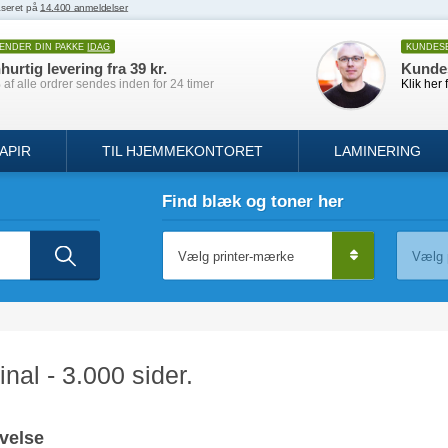
SENDER DIN PAKKE
IDAG
KUNDES
hurtig levering fra 39 kr.
Kunde
af alle ordrer sendes inden for 24 timer
Klik her 
APIR
TIL HJEMMEKONTORET
LAMINERING
Find blæk og toner her
inal - 3.000 sider.
velse