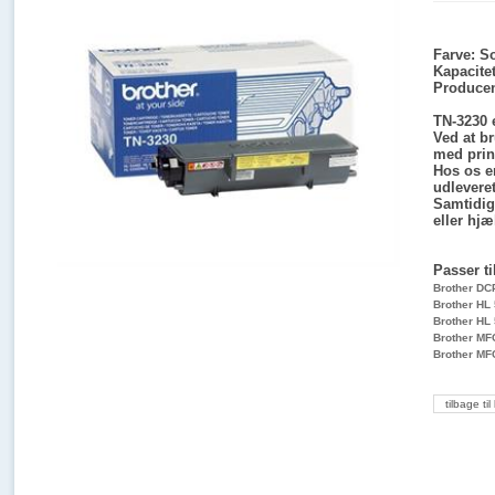
Farve:
So
Kapacitet
Produce
TN-3230 e
Ved at br
med print
Hos os er
udleveret
Samtidig 
eller hj
Passer ti
Brother DC
Brother HL
Brother HL
Brother M
Brother M
tilbage til 