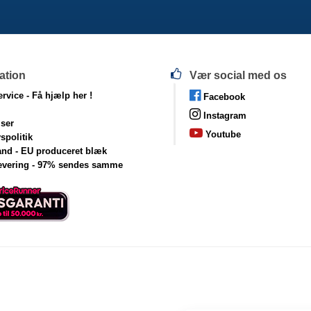
ation
Vær social med os
rvice -
Få hjælp her !
Facebook
Instagram
lser
Youtube
vspolitik
and - EU produceret blæk
levering - 97% sendes samme