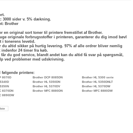
rt.
:
3000 sider v. 5% dækning.
nt
: Brother
r en original sort toner til printere fremstillet af Brother.
uge originale forbrugsstoffer i printeren, garanterer du dig imod bøvl
 i tonerens levetid.
 du altid sikker på hurtig levering. 97% af alle ordrer bliver nemlig
 indenfor 24 timer fra køb.
får du god service, blandt andet kan du altid få svar på spørgsmål,
ælp ved problemer med udskrivning.
l følgende printere:
P 8070D
Brother DCP 8085DN
Brother HL 5300 serie
 5340D
Brother HL 5350DN
Brother HL 5350DNLT
 5350N
Brother HL 5370DV
Brother HL 5370DW
FC 8370DN
Brother MFC 8880DN
Brother MFC 8880DW
FC 8890DW
liste