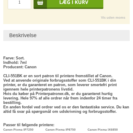
Vis uden moms
Beskrivelse
Farve:
Sort.
Indhold
: 7ml
Producent
: Canon
CLI-551BK er en sort patron til printere fremstillet af Canon.
Ved at anvende originale forbrugsstoffer som CLI-551BK i din
printer, er du garanteret en patron, som leverer smertefri print
igennem hele printerpatronens livstid.
Hvis du køber på Printerpatroner.dk, er du garanteret hurtig
levering. Hele 97% af alle ordrer når frem indenfor 24 timer fra
bestilling.
En anden fordel ved ordrer ved os er den fantastiske service. Du kan
altid få svar på spørgsmål om udskrivning og forbrugsstoffer.
Passer til følgende printere:
Canon Pixma IP7250
Canon Pixma IP8750
Canon Pixma IX6850