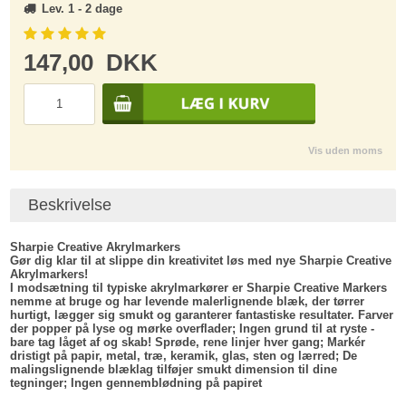
Lev. 1 - 2 dage
147,00
DKK
Vis uden moms
Beskrivelse
Sharpie Creative Akrylmarkers
Gør dig klar til at slippe din kreativitet løs med nye Sharpie Creative
Akrylmarkers!
I modsætning til typiske akrylmarkører er Sharpie Creative Markers
nemme at bruge og har levende malerlignende blæk, der tørrer
hurtigt, lægger sig smukt og garanterer fantastiske resultater. Farver
der popper på lyse og mørke overflader; Ingen grund til at ryste -
bare tag låget af og skab! Sprøde, rene linjer hver gang; Markér
dristigt på papir, metal, træ, keramik, glas, sten og lærred; De
malingslignende blæklag tilføjer smukt dimension til dine
tegninger; Ingen gennemblødning på papiret