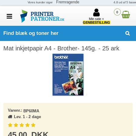
0
Min side +
GENBESTILLING
Find blæk og toner her
Mat inkjetpapir A4 - Brother- 145g. - 25 ark
Varenr.:
BP60MA
Lev. 1 - 2 dage
45,00
DKK