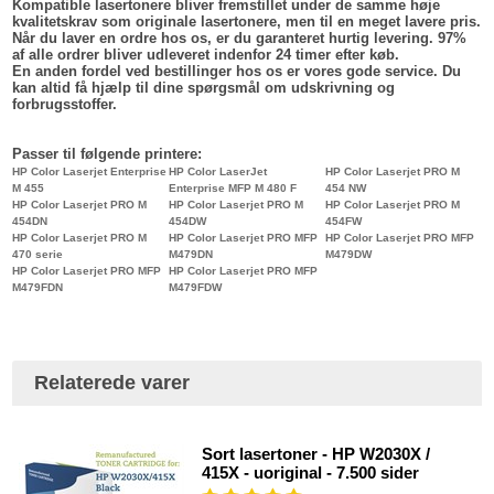
Kompatible lasertonere bliver fremstillet under de samme høje
kvalitetskrav som originale lasertonere, men til en meget lavere pris.
Når du laver en ordre hos os, er du garanteret hurtig levering. 97%
af alle ordrer bliver udleveret indenfor 24 timer efter køb.
En anden fordel ved bestillinger hos os er vores gode service. Du
kan altid få hjælp til dine spørgsmål om udskrivning og
forbrugsstoffer.
Passer til følgende printere:
HP Color Laserjet Enterprise
HP Color LaserJet
HP Color Laserjet PRO M
M 455
Enterprise MFP M 480 F
454 NW
HP Color Laserjet PRO M
HP Color Laserjet PRO M
HP Color Laserjet PRO M
454DN
454DW
454FW
HP Color Laserjet PRO M
HP Color Laserjet PRO MFP
HP Color Laserjet PRO MFP
470 serie
M479DN
M479DW
HP Color Laserjet PRO MFP
HP Color Laserjet PRO MFP
M479FDN
M479FDW
Relaterede varer
Sort lasertoner - HP W2030X /
415X - uoriginal - 7.500 sider