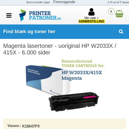
0
Min side +
GENBESTILLING
Find blæk og toner her
Magenta lasertoner - uoriginal HP W2033X /
415X - 6.000 sider
Varenr.:
K18647P9