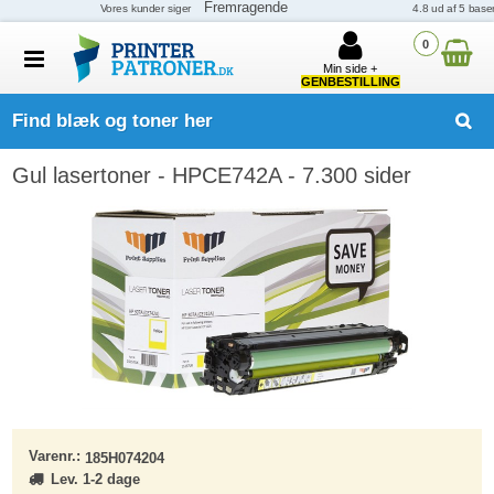
0
Min side +
GENBESTILLING
Find blæk og toner her
Gul lasertoner - HPCE742A - 7.300 sider
Varenr.:
185H074204
Lev. 1-2 dage