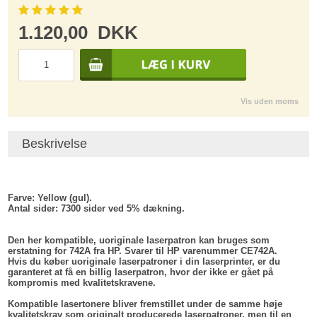
1.120,00
DKK
Vis uden moms
Beskrivelse
Farve:
Yellow (gul).
Antal sider:
7300 sider ved 5% dækning.
Den her kompatible, uoriginale laserpatron kan bruges som
erstatning for 742A fra HP. Svarer til HP varenummer CE742A.
Hvis du køber uoriginale laserpatroner i din laserprinter, er du
garanteret at få en billig laserpatron, hvor der ikke er gået på
kompromis med kvalitetskravene.
Kompatible lasertonere bliver fremstillet under de samme høje
kvalitetskrav som originalt producerede laserpatroner, men til en