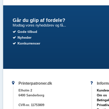
Går du glip af fordele?
Modtag vores nyhedsbrev og få...
Gode tilbud
Nyheder
Konkurrencer
Printerpatroner.dk
Inform
Elholm 2
Kundese
6400 Sønderborg
Om os
Betinge
CVR-nr. 11753809
Privatli