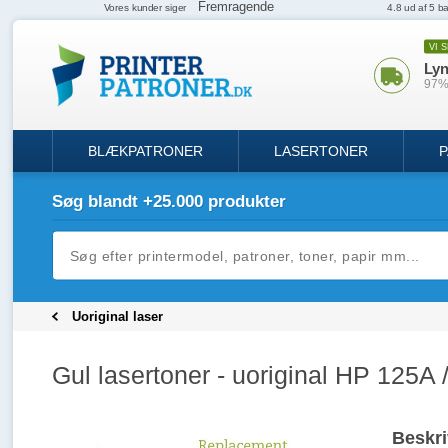
VI 
Lyn
97% 
BLÆKPATRONER
LASERTONER
P
Søg blandt +25.000 produkter
Uoriginal laser
Gul lasertoner - uoriginal HP 125A 
Beskri