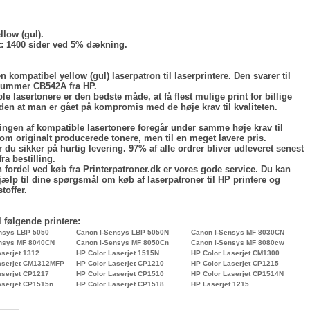
llow (gul).
:
1400 sider ved 5% dækning.
n kompatibel yellow (gul) laserpatron til laserprintere. Den svarer til
ummer CB542A fra HP.
e lasertonere er den bedste måde, at få flest mulige print for billige
den at man er gået på kompromis med de høje krav til kvaliteten.
lingen af kompatible lasertonere foregår under samme høje krav til
som originalt producerede tonere, men til en meget lavere pris.
 du sikker på hurtig levering. 97% af alle ordrer bliver udleveret senest
fra bestilling.
 fordel ved køb fra Printerpatroner.dk er vores gode service. Du kan
hjælp til dine spørgsmål om køb af laserpatroner til HP printere og
toffer.
l følgende printere:
nsys LBP 5050
Canon I-Sensys LBP 5050N
Canon I-Sensys MF 8030CN
ensys MF 8040CN
Canon I-Sensys MF 8050Cn
Canon I-Sensys MF 8080cw
aserjet 1312
HP Color Laserjet 1515N
HP Color Laserjet CM1300
aserjet CM1312MFP
HP Color Laserjet CP1210
HP Color Laserjet CP1215
aserjet CP1217
HP Color Laserjet CP1510
HP Color Laserjet CP1514N
aserjet CP1515n
HP Color Laserjet CP1518
HP Laserjet 1215