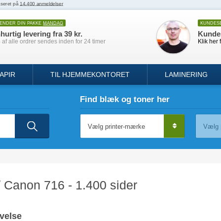
SENDER DIN PAKKE
MANDAG
KUNDES
hurtig levering fra 39 kr.
Kunde
af alle ordrer sendes inden for 24 timer
Klik her 
APIR
TIL HJEMMEKONTORET
LAMINERING
Find blæk og toner her
/ Canon 716 - 1.400 sider
velse