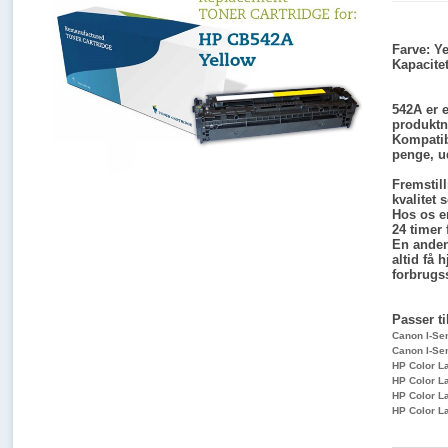
Farve:
Ye
Kapacitet
542A er e
produktn
Kompatibl
penge, u
Fremstil
kvalitet 
Hos os er
24 timer 
En anden
altid få 
forbrugss
Passer ti
Canon I-Se
Canon I-S
HP Color L
HP Color L
HP Color L
HP Color L