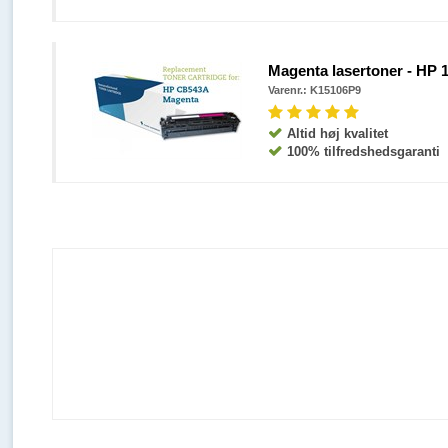
Magenta lasertoner - HP 1
Varenr.:
K15106P9
Altid høj kvalitet
100% tilfredshedsgaranti