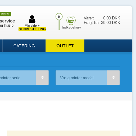
ERVICE
0
Varer:
0,00 DKK
service
Fragt fra:
39,00 DKK
for hjælp
Min side +
GENBESTILLING
CATERING
OUTLET