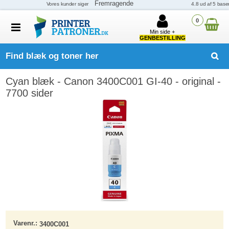
0
Min side +
GENBESTILLING
Find blæk og toner her
Cyan blæk - Canon 3400C001 GI-40 - original -
7700 sider
Varenr.:
3400C001